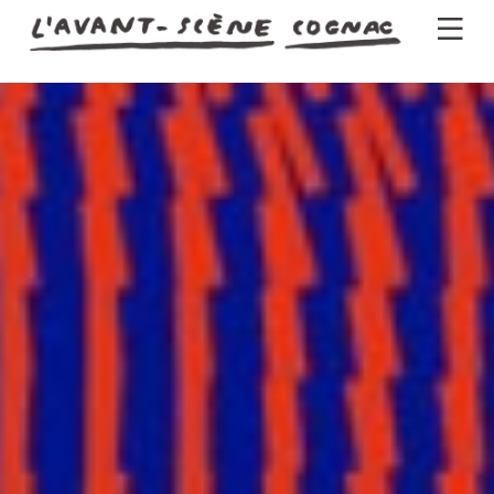
Programme
Actus
Théâtre
Groupes
Pratique
Billetterie
Newsletter