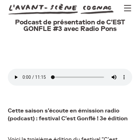
Podcast de présentation de C'EST
Programme
GONFLE #3 avec Radio Pons
Actus
Théâtre
Groupes
Pratique
Billetterie
Newsletter
Cette saison s'écoute en émission radio
(podcast) :
festival C'est Gonflé ! 3e édition
Voici la troisième édition du festival "C'est