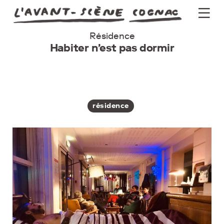
Résidence
Programme
Habiter n'est pas dormir
Actus
Théâtre
Groupes
résidence
Pratique
Billetterie
Newsletter