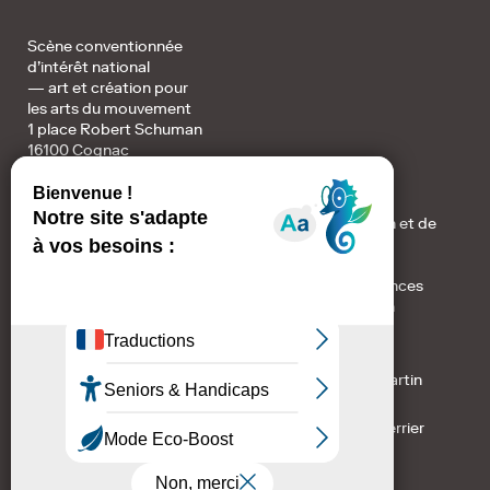
Scène conventionnée
d’intérêt national
— art et création pour
les arts du mouvement
1 place Robert Schuman
16100 Cognac
Accueil / Billetterie :
+ au 05 45 82 32 78 du lundi au vendredi de 10h à 12h et de
14h à 17h
+ resa@avantscene.com
+ et sur place : les vendredis de 12h à 17h (hors vacances
scolaires) et de 14h à 17h les jours de représentation
Direction de publication : Stéphane Jouan.
Coordination et rédaction : Audrey Amarguellah-Martin
Couverture crédit photo (visuel 25/26) : Grégoire Perrier
Création graphique (visuel 25/26) : CL Design