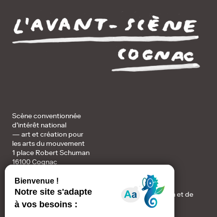
Scène conventionnée
d’intérêt national
— art et création pour
les arts du mouvement
1 place Robert Schuman
16100 Cognac
Accueil / Billetterie :
+ au 05 45 82 32 78 du lundi au vendredi de 10h à 12h et de
14h à 17h
+ resa@avantscene.com