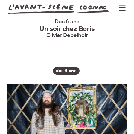
Dès 6 ans
Programme
Un soir chez Boris
Olivier Debelhoir
Actus
Théâtre
Groupes
dès 6 ans
Pratique
Billetterie
Newsletter