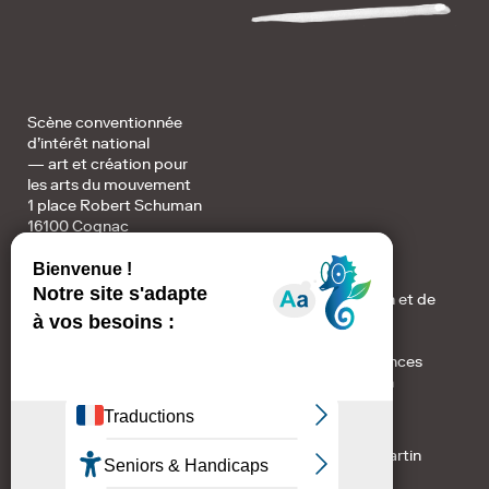
Scène conventionnée
d’intérêt national
— art et création pour
les arts du mouvement
1 place Robert Schuman
16100 Cognac
Accueil / Billetterie :
+ au 05 45 82 32 78 du lundi au vendredi de 10h à 12h et de
14h à 17h
+ resa@avantscene.com
+ et sur place : les vendredis de 12h à 17h (hors vacances
scolaires) et de 14h à 17h les jours de représentation
Direction de publication : Stéphane Jouan.
Coordination et rédaction : Audrey Amarguellah-Martin