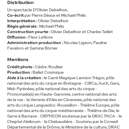
Distribution
Un spectacle D’Olivier Debelhoir,
Co-écrit
par Pierre Déaux et Michaël Philis
Interprétation
: Olivier Debelhoir
Régie générale
: Michaël Philis
Construction yourte
: Olivier Debelhoir et Charles Teillet
Diffusion
: Fleur Lefèvre
Administration production
: Nicolas Ligeon, Pauline
Favaloro et Samina Börner
Mentions
Crédit photo
: Cédric Roulliat
Production
: Ballet Cosmique
Aide à la création
: le Carré Magique Lannion Trégor, pôle
national des arts du cirque en Bretagne - CIRCa, Auch, Gers,
Midi-Pyrénées, pôle national des arts du cirque -
Pronomade(s) en Haute-Garonne, centre national des arts
de la rue - la Verrerie d’Alès en Cévennes, pôle national des
arts du cirque Languedoc-Roussillon - Théâtre Europe, pôle
national des arts du cirque méditerranée - Théâtre de Die, le
Serre à Barnave - ORPHEON soutenue par la DRAC PACA - le
Cheptel Aleïkoum - la Chebaudière - Soutenu par le Conseil
Départemental de la Drôme, le Ministère de la culture, DRAC