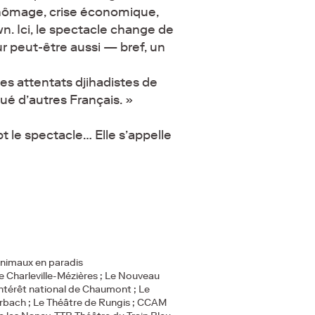
 chômage, crise économique,
n. Ici, le spectacle change de
ur peut-être aussi — bref, un
es attentats djihadistes de
ué d’autres Français. »
t le spectacle… Elle s’appelle
nimaux en paradis
 Charleville-Mézières ; Le Nouveau
ntérêt national de Chaumont ; Le
orbach ; Le Théâtre de Rungis ; CCAM