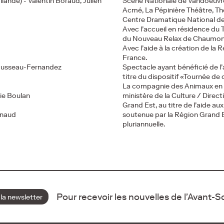
llande) - Valentin Boraud, Julien
Scène Nationale de Vandoeuvre 
Acmé, La Pépinière Théâtre, Thé
Centre Dramatique National de 
Avec l’accueil en résidence du T
du Nouveau Relax de Chaumon
Avec l’aide à la création de la 
France.
Mousseau-Fernandez
Spectacle ayant bénéficié de l’
titre du dispositif «Tournée de
La compagnie des Animaux en P
ie Boulan
ministère de la Culture / Direct
Grand Est, au titre de l’aide 
ynaud
soutenue par la Région Grand E
pluriannuelle.
Pour recevoir les nouvelles de l'Avant-
 la newsletter