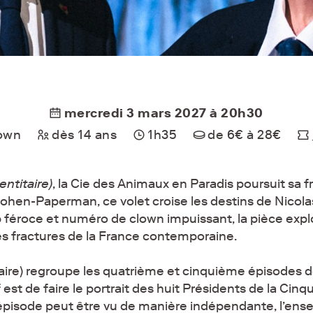
mercredi 3 mars 2027 à 20h30
lown
dès 14 ans
1h35
de 6€ à 28€
ntitaire)
, la Cie des Animaux en Paradis poursuit sa f
ohen-Paperman, ce volet croise les destins de Nicola
p féroce et numéro de clown impuissant, la pièce exp
les fractures de la France contemporaine.
ire) regroupe les quatrième et cinquième épisodes de 
if est de faire le portrait des huit Présidents de la Ci
 épisode peut être vu de manière indépendante, l’en