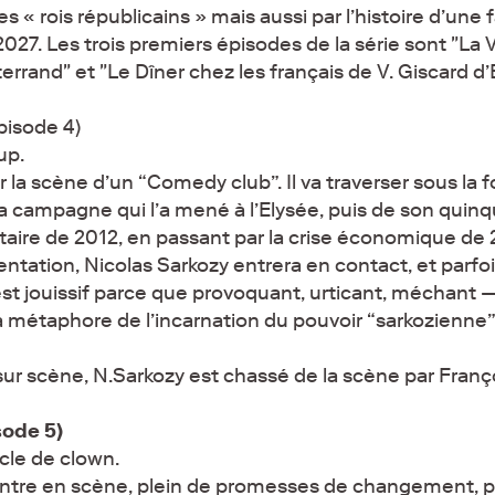
ses « rois républicains » mais aussi par l’histoire d’une
027. Les trois premiers épisodes de la série sont "La Vi
errand" et "Le Dîner chez les français de V. Giscard d’
pisode 4)
up.
 la scène d’un “Comedy club”. Il va traverser sous la 
 campagne qui l’a mené à l’Elysée, puis de son quinq
taire de 2012, en passant par la crise économique de
entation, Nicolas Sarkozy entrera en contact, et parfo
e est jouissif parce que provoquant, urticant, méchant —
la métaphore de l’incarnation du pouvoir “sarkozienne”
r sur scène, N.Sarkozy est chassé de la scène par Franç
sode 5)
cle de clown.
entre en scène, plein de promesses de changement, 