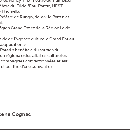
les Nancy, TTB Théâtre du Train Bleu,
âtre du Fil de l’Eau, Pantin, NEST
Thionville.
héâtre de Rungis, de la ville Pantin et
t.
Région Grand Est et de la Région Ile de
aide de l’Agence culturelle Grand Est au
 coopération ».
aradis bénéficie du soutien du
ion régionale des affaires culturelles
aux compagnies conventionnées et est
st au titre d’une convention
Scène Cognac