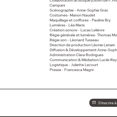
Collaboration artistique (clown de F. Ho
Campani
Scénographie - Anne-Sophie Grac
Costumes- Manon Naudet
Maquillage et coiffures - Pauline Bry
Lumières - Léa Maris
Création sonore - Lucas Lelièvre
Régie générale et lumières- Thomas 
Régie son - Léonard Tusseau
Direction de production Léonie Lenain
Diffusion & Développement Anne-Soph
Administration Clara Rodrigues
Communication & Médiation Lucile Re
Logistique - Juliette Lecourt
Presse - Francesca Magni
S'inscrire à