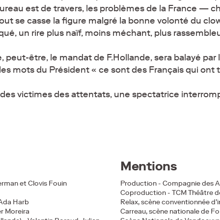
 bureau est de travers, les problèmes de la France —
out se casse la figure malgré la bonne volonté du clow
oqué, un rire plus naïf, moins méchant, plus rassemble
peut-être, le mandat de F.Hollande, sera balayé par l
les mots du Président « ce sont des Français qui ont t
des victimes des attentats, une spectatrice interromp
Mentions
erman et Clovis Fouin
Production - Compagnie des A
Coproduction - TCM Théâtre de
 Ada Harb
Relax, scène conventionnée d’i
er Moreira
Carreau, scène nationale de F