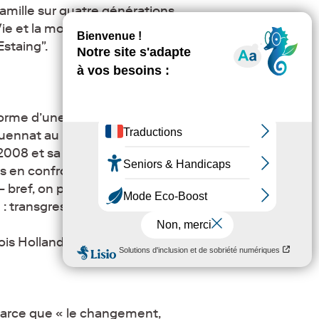
 famille sur quatre générations,
e et la mort de J. Chirac, roi
Estaing".
forme d’une huitaine de
uennat au pouvoir (du «
 2008 et sa rencontre avec
is en confrontation, avec le
 bref, on parlera d’un rire « de
 : transgressions, amour et
ois Hollande.
parce que « le changement,