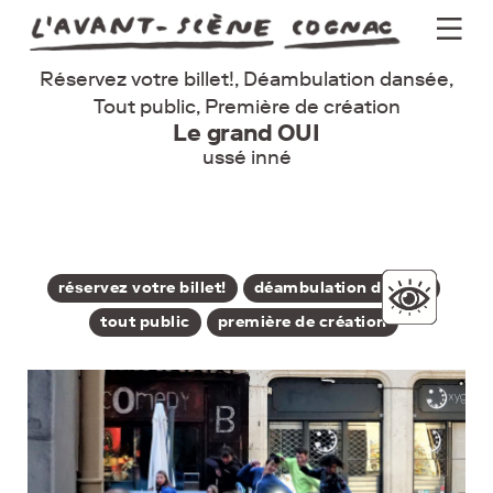
Réservez votre billet!, Déambulation dansée,
Programme
Tout public, Première de création
Le grand OUI
Actus
ussé inné
Théâtre
Groupes
Pratique
réservez votre billet!
déambulation dansée
tout public
première de création
Billetterie
Newsletter