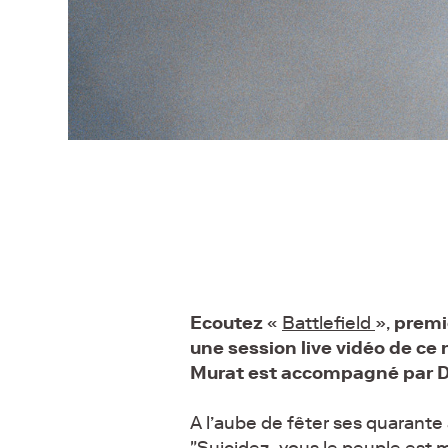
Ecoutez
«
Battlefield
»,
premie
une session live vidéo de ce 
Murat est accompagné par Deni
A l’aube de fêter ses quarante 
"Suicidez- vous le peuple est 