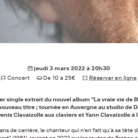
jeudi 3 mars 2022 à 20h30
Concert
De 10 à 25€
Réserver en ligne
r single extrait du nouvel album "La vraie vie de 
nouveau titre ; tournée en Auvergne au studio de D
s Clavaizolle aux claviers et Yann Clavaizolle à l
ans de carrière, le chanteur qui n’en fait qu’à sa tête
mort" (1981), revient en 2022 sur les routes de France