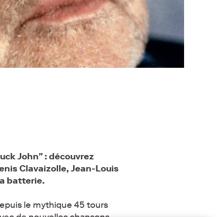
Buck John" : découvrez
enis Clavaizolle, Jean-Louis
a batterie.
 depuis le mythique 45 tours
 avec de nouvelles chansons,