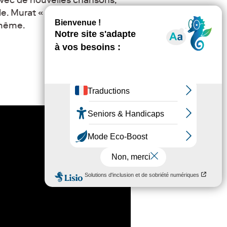
le. Murat « écrit des chansons
-même.