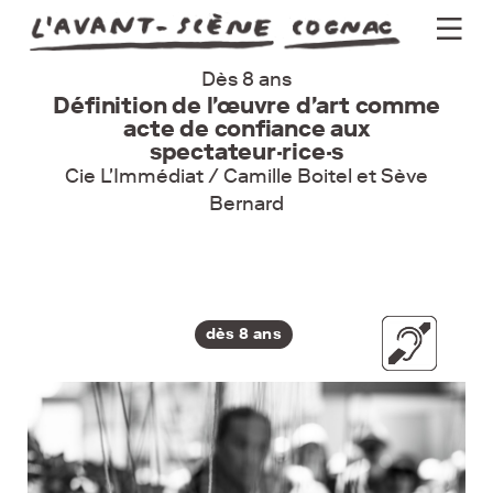
Dès 8 ans
Programme
Définition de l'œuvre d'art comme
acte de confiance aux
Actus
spectateur·rice·s
Cie L'Immédiat / Camille Boitel et Sève
Théâtre
Bernard
Groupes
Pratique
dès 8 ans
Billetterie
Newsletter