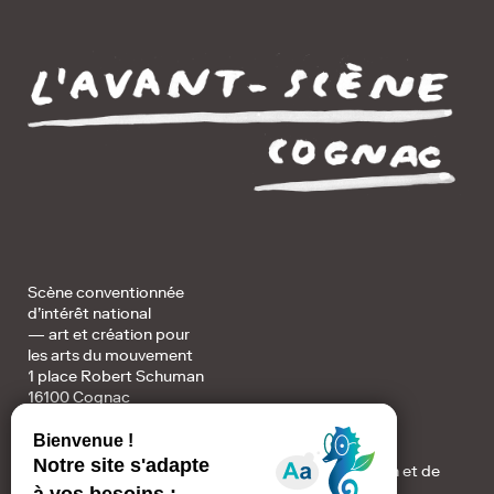
Scène conventionnée
d’intérêt national
— art et création pour
les arts du mouvement
1 place Robert Schuman
16100 Cognac
Accueil / Billetterie :
+ au 05 45 82 32 78 du lundi au vendredi de 10h à 12h et de
14h à 17h