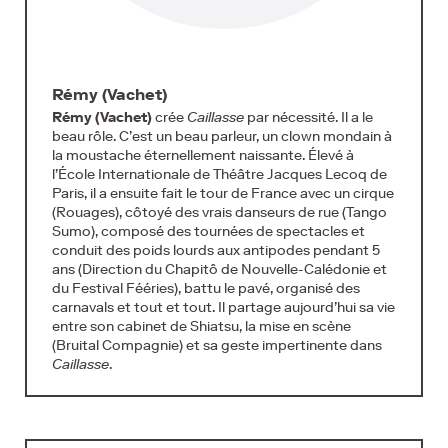
Rémy (Vachet)
Rémy (Vachet)
crée
Caillasse
par nécessité. Il a le
beau rôle. C’est un beau parleur, un clown mondain à
la moustache éternellement naissante. Élevé à
l’École Internationale de Théâtre Jacques Lecoq de
Paris, il a ensuite fait le tour de France avec un cirque
(Rouages), côtoyé des vrais danseurs de rue (Tango
Sumo), composé des tournées de spectacles et
conduit des poids lourds aux antipodes pendant 5
ans (Direction du Chapitô de Nouvelle-Calédonie et
du Festival Fééries), battu le pavé, organisé des
carnavals et tout et tout. Il partage aujourd’hui sa vie
entre son cabinet de Shiatsu, la mise en scène
(Bruital Compagnie) et sa geste impertinente dans
Caillasse
.