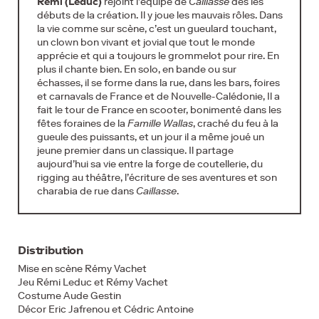
Rémi (Leduc)
rejoint l’équipe de
Caillasse
dès les
débuts de la création. Il y joue les mauvais rôles. Dans
la vie comme sur scène, c’est un gueulard touchant,
un clown bon vivant et jovial que tout le monde
apprécie et qui a toujours le grommelot pour rire. En
plus il chante bien. En solo, en bande ou sur
échasses, il se forme dans la rue, dans les bars, foires
et carnavals de France et de Nouvelle-Calédonie, Il a
fait le tour de France en scooter, bonimenté dans les
fêtes foraines de la
Famille Wallas
, craché du feu à la
gueule des puissants, et un jour il a même joué un
jeune premier dans un classique. Il partage
aujourd’hui sa vie entre la forge de coutellerie, du
rigging au théâtre, l’écriture de ses aventures et son
charabia de rue dans
Caillasse
.
Distribution
Mise en scène Rémy Vachet
Jeu Rémi Leduc et Rémy Vachet
Costume Aude Gestin
Décor Eric Jafrenou et Cédric Antoine