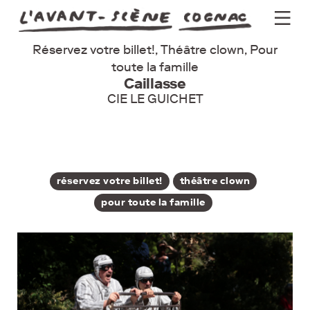
Réservez votre billet!, Théâtre clown, Pour
Programme
toute la famille
Caillasse
Actus
CIE LE GUICHET
Théâtre
Groupes
Pratique
réservez votre billet!
théâtre clown
pour toute la famille
Billetterie
Newsletter