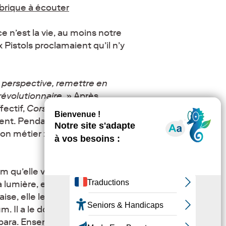
ubrique à écouter
e n’est la vie, au moins notre
x Pistols proclamaient qu’il n’y
e perspective, remettre en
révolutionnaire
. » Après
fectif,
Corse île d’amour
lent. Pendant les
on métier : «
ce qui m’a
m qu’elle veut galvanisant, tel
la lumière, et, après les mois de
e, elle le cultive ici avec un
. Il a le don de faire évoluer
ara. Ensemble, ils