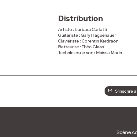
Distribution
Artiste : Barbara Carlotti
Guitariste : Gary Haguenauer
Claviériste : Corentin Kerdraon
Batteur.se : Théo Glaas
Technicien.ne son : Maïssa Morin
S'inscrire à
Scène c