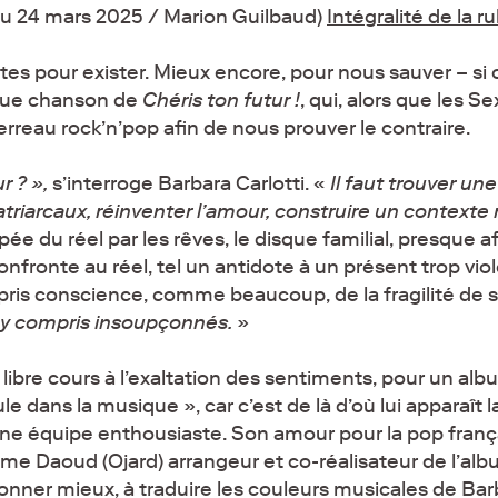
 du 24 mars 2025 / Marion Guilbaud)
Intégralité de la r
es pour exister. Mieux encore, pour nous sauver – si c
haque chanson de
Chéris ton futur !
, qui, alors que les Se
erreau rock’n’pop afin de nous prouver le contraire.
r ? »,
s’interroge Barbara Carlotti. «
Il faut trouver un
triarcaux, réinventer l’amour, construire un contexte 
e du réel par les rêves, le disque familial, presque af
nfronte au réel, tel un antidote à un présent trop vio
ris conscience, comme beaucoup, de la fragilité de s
s, y compris insoupçonnés.
»
 libre cours à l’exaltation des sentiments, pour un albu
ule dans la musique », car c’est de là d’où lui apparaît 
ne équipe enthousiaste. Son amour pour la pop français
ime Daoud (Ojard) arrangeur et co-réalisateur de l’album
onner mieux, à traduire les couleurs musicales de Barb