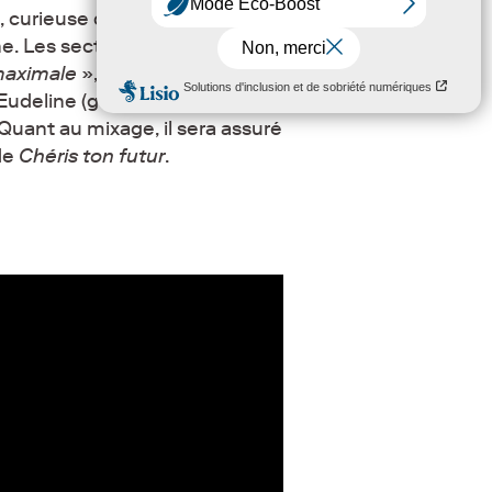
 curieuse de tout et surtout
ne. Les sections rythmiques
 maximale
», souligne Barbara.
Eudeline (guitare), Corentin
Quant au mixage, il sera assuré
de
Chéris ton futur
.