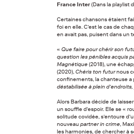
France Inter
(Dans la playlist
Certaines chansons étaient fait
foi en elle. C’est le cas de c
en avait pas, puisent dans un t
«
Que faire pour chérir son futu
question les pénibles acquis pa
Magnétique
(2018), une échappé
(2020),
Chéris ton futur
nous co
confinements, la chanteuse a p
déstabilisée à plein d’endroit
Alors Barbara décide de laisser
un souffle d’espoir. Elle se « ro
solitude covidée, s’entoure d’u
nouveau
partner in crime
, Max
les harmonies, de chercher à s