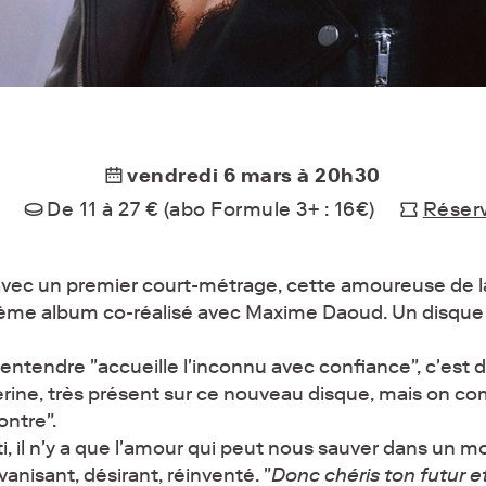
vendredi 6 mars à 20h30
De 11 à 27 € (abo Formule 3+ : 16€)
Réserv
a avec un premier court-métrage, cette amoureuse de l
ième album co-réalisé avec Maxime Daoud. Un disque 
 entendre "accueille l'inconnu avec confiance", c'est d'a
erine, très présent sur ce nouveau disque, mais on c
ntre".
i, il n'y a que l'amour qui peut nous sauver dans un
anisant, désirant, réinventé. "
Donc chéris ton futur et